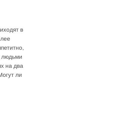
иходят в
олее
ппетитно,
ь людьми
х на два
Могут ли