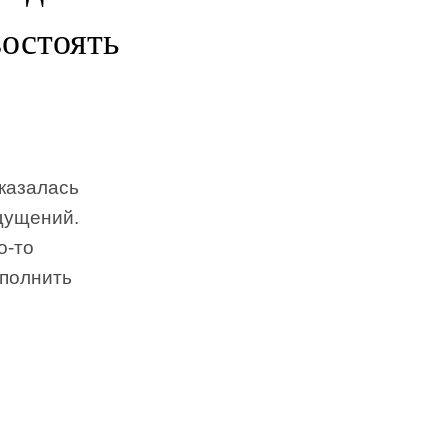
остоять
оказалась
щущений.
о-то
ыполнить