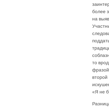
заинте
более 
на выя
Участн
следов
поддат
традици
соблазн
то врод
фразой 
второй
искушен
«Я не б
Разница