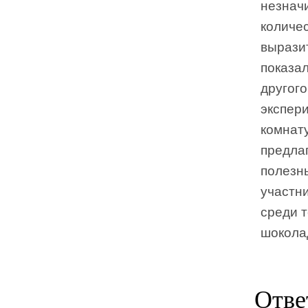
незнач
количе
выразит
показа
другого
экспери
комнату
предла
полезн
участн
среди т
шокола
Отве