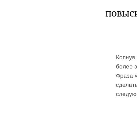
повыс
Копнув 
более 
Фраза «
сделат
следую