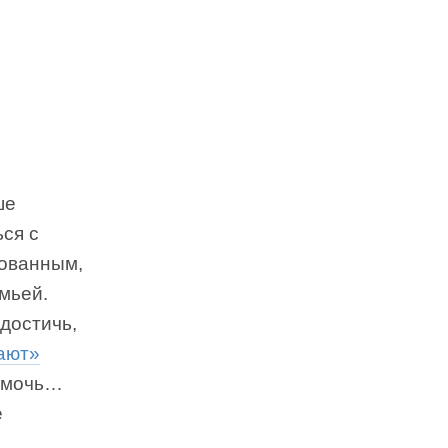
ше
ся с
зованным,
мьей.
достичь,
ают»
помочь…
е