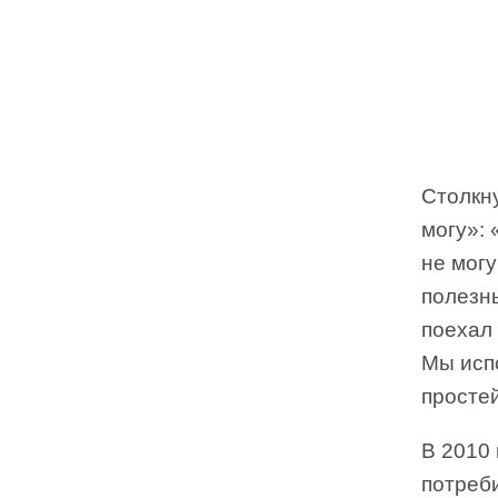
Столкн
могу»: 
не могу
полезн
поехал 
Мы исп
простей
В 2010
потреб