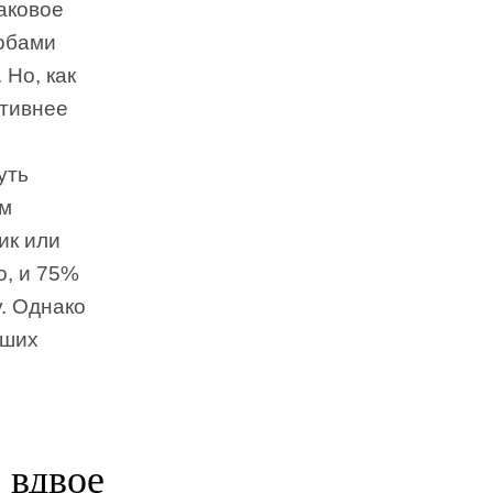
аковое
собами
 Но, как
ктивнее
уть
им
ик или
о, и 75%
. Однако
вших
 вдвое