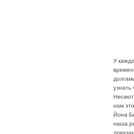
У каждо
времени
долгам
узнать 
Несмот
нам это
Йона Б
наша р
доказан