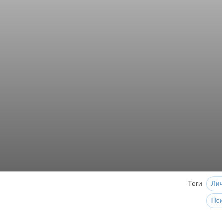
Теги
Ли
Пс