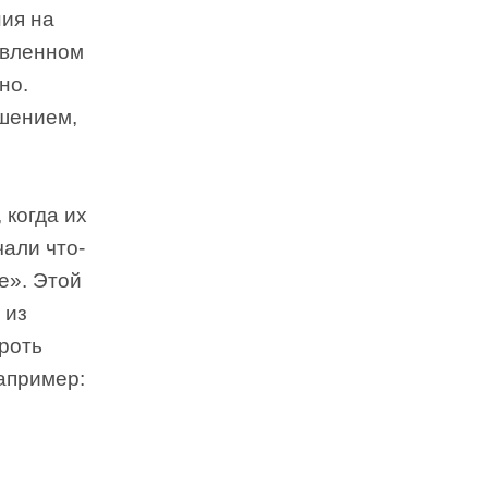
ния на
авленном
но.
ушением,
 когда их
али что-
е». Этой
 из
роть
апример: