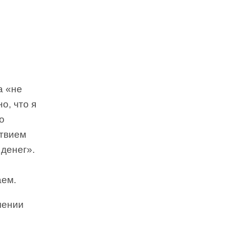
а «не
о, что я
о
ствием
 денег».
аем.
чении