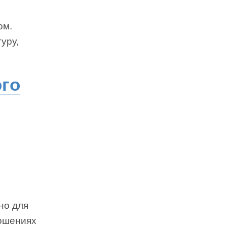
ом.
уру,
ого
но для
ношениях