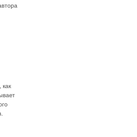
автора
 как
зывает
ого
.