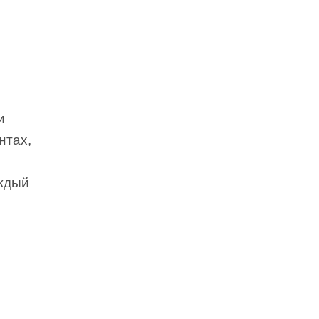
и
нтах,
аждый