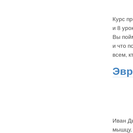
Курс пр
и 8 уро
Вы пойм
и что п
всем, к
Эвр
Иван Дь
мышцу.