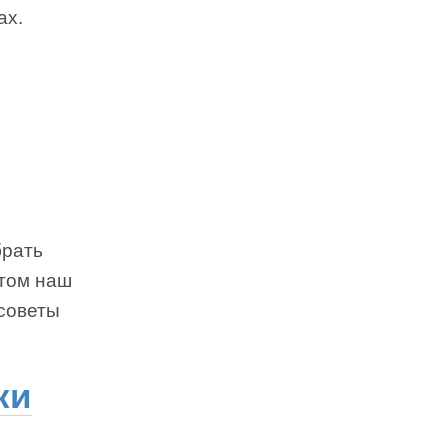
ах.
брать
этом наш
 советы
ки