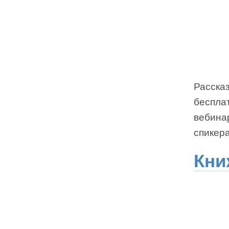
Расска
бесплат
вебина
спикер
Кни