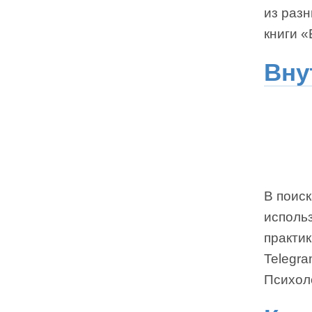
из раз
книги 
Вну
В поиск
использ
практик
Telegr
Психол