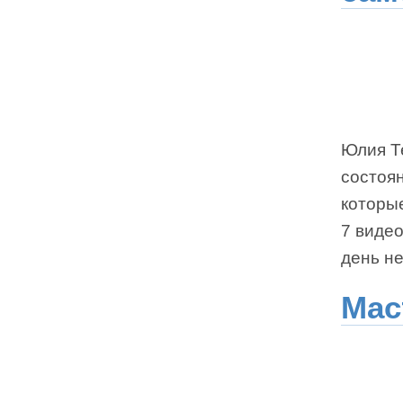
Юлия Т
состоян
которые
7 виде
день не
Мас