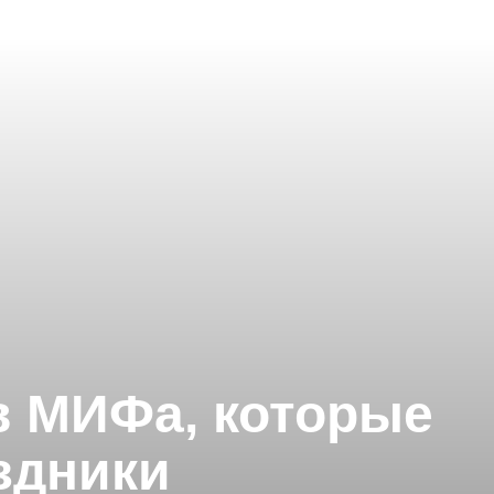
в МИФа, которые
здники