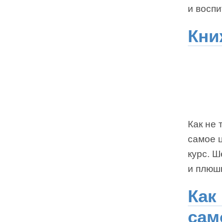
и воспи
Кни
Как не 
самое 
курс. Ш
и плюшк
Как
сам