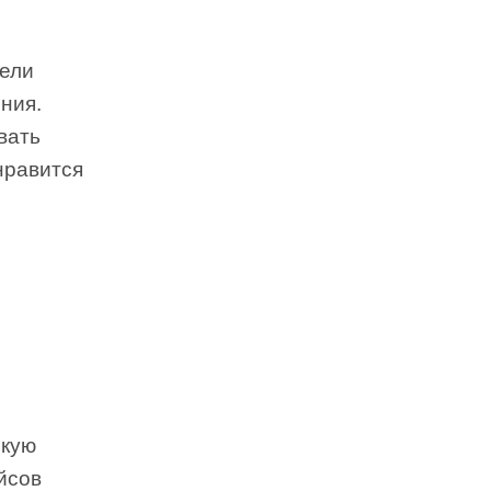
дели
ния.
вать
онравится
скую
йсов