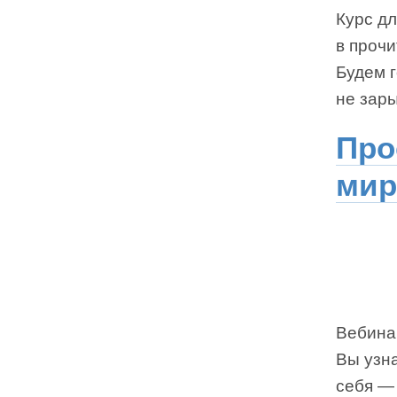
Курс дл
в прочи
Будем 
не зары
Про
мир
Вебина
Вы узн
себя — 