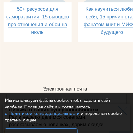
50+ ресурсов для
Как научиться люби
саморазвития, 15 выводов
себя, 15 причин ста
про отношения и обои на
фанатом книг и МИФ
июль
будущего
Электронная почта
Мы используем файлы cookie, чтобы сделать сайт
удобнее. Посещая сайт, вы соглашаетесь
Письма о ваших суперспособностях
Например, dulsineya@gmail.com
с Политикой конфиденциальности
и передачей cookie
Без спама и смс
Раз в неделю делимся советами,
третьим лицам
рассказываем о новинках, дарим скидки
Подписаться