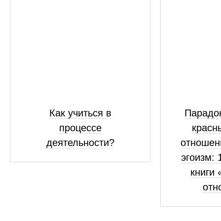
Как учиться в
Парадок
процессе
красн
деятельности?
отношен
эгоизм: 
книги 
отн