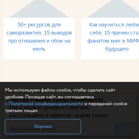
50+ ресурсов для
Как научиться люби
саморазвития, 15 выводов
себя, 15 причин ста
про отношения и обои на
фанатом книг и МИФ
июль
будущего
Мы используем файлы cookie, чтобы сделать сайт
удобнее. Посещая сайт, вы соглашаетесь
Письма о ваших суперспособностях
с Политикой конфиденциальности
и передачей cookie
Раз в неделю делимся советами,
Электронная почта
третьим лицам
рассказываем о новинках, дарим скидки
Хорошо
Например, dulsineya@gmail.com
Без спама и смс