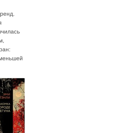
тренд.
я
ючилась
м,
ран:
 меньшей