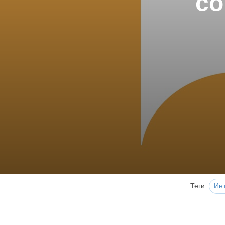
со
Теги
Ин