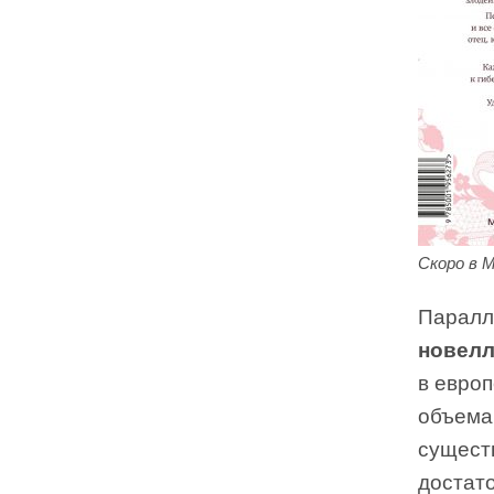
Скоро в 
Паралл
новел
в евро
объема
сущест
достат