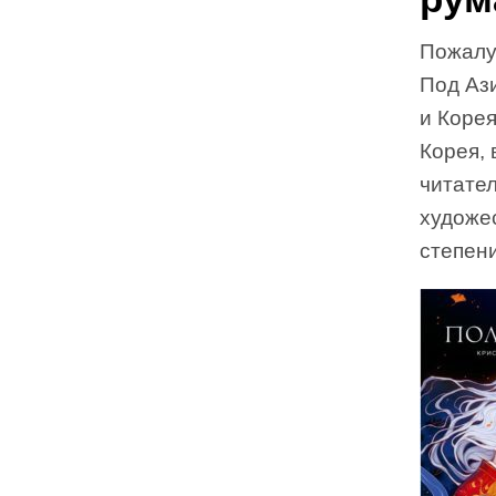
Пожалуй
Под Аз
и Корея
Корея, 
читател
художе
степен