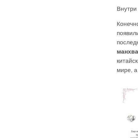
Внутри 
Конечн
появил
последн
манхв
китайс
мире, а