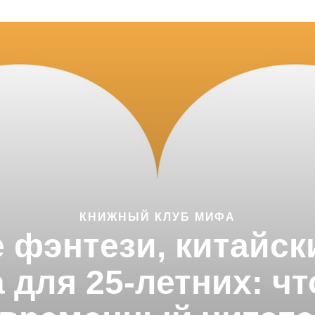
КНИЖНЫЙ КЛУБ МИФА
 фэнтези, китайск
 для 25-летних: ч