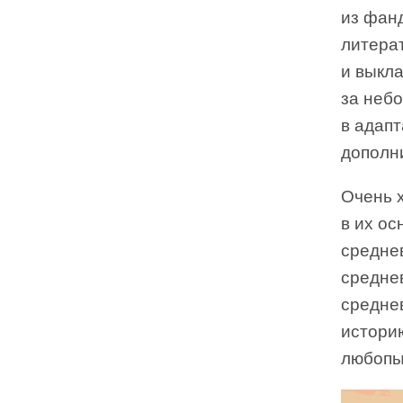
из фан
литера
и выкл
за небо
в адапт
дополн
Очень 
в их о
средне
среднев
средне
истори
любопы