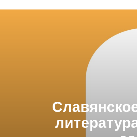
Славянское
литература