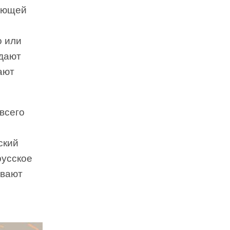
вующей
о или
здают
ают
 всего
ский
русское
ивают