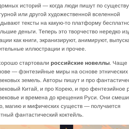
домных историй — когда люди пишут по сущест
турной или другой художественной вселенной
адывают тексты на какую-то платформу бесплатн
льшие деньги. Теперь это творчество нередко и
ации как книги, экранизируют, анимируют, выпуск
ительные иллюстрации и прочее.
хорошо стартовали
российские новеллы
. Чаще
снове — фэнтезийные миры на основе этнических
вековых земель. Авторы пишут и про фантастиче
ековый Китай, и про Корею, и про фентезийное 
вековье и времена до крещения Руси. Они смеш
ю, магию и мифических существ — получается
тный фантастический коктейль.