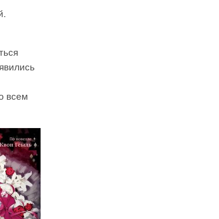
й.
ться
оявились
во всем