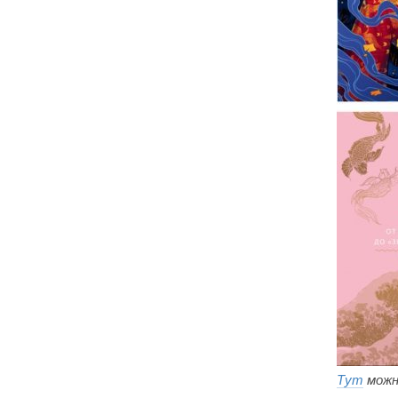
Тут
можн