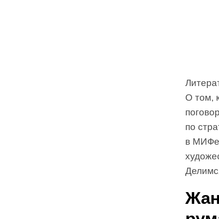
Литерат
О том, 
погово
по стр
в МИФе
художе
Делимс
Жан
рум