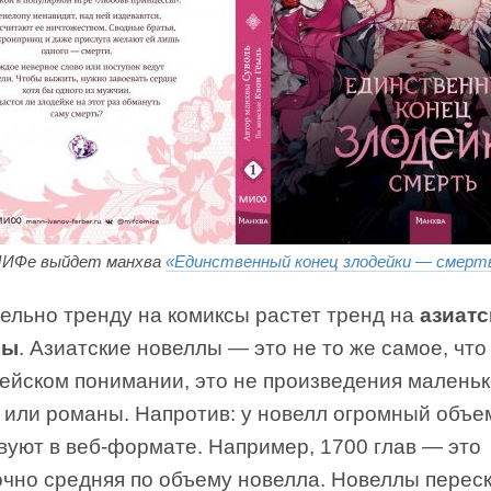
МИФе выйдет манхва
«Единственный конец злодейки — смерт
ельно тренду на комиксы растет тренд на
азиатс
лы
. Азиатские новеллы — это не то же самое, чт
пейском понимании, это не произведения маленьк
 или романы. Напротив: у новелл огромный объем
вуют в веб-формате. Например, 1700 глав — это
очно средняя по объему новелла. Новеллы перес