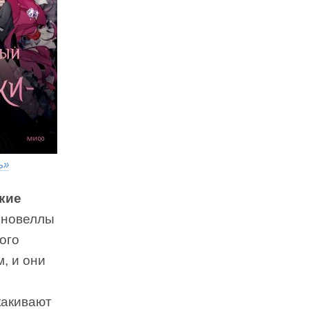
ь»
кие
о новеллы
ого
, и они
какивают