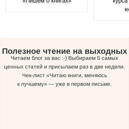
«Пишем о книгах»
курса
к
Полезное чтение на выходных
Читаем блог за вас :-) Выбираем 5 самых
ценных статей и присылаем раз в две недели.
Чек-лист «Читаю книги, меняюсь
к лучшему» — уже в первом письме.