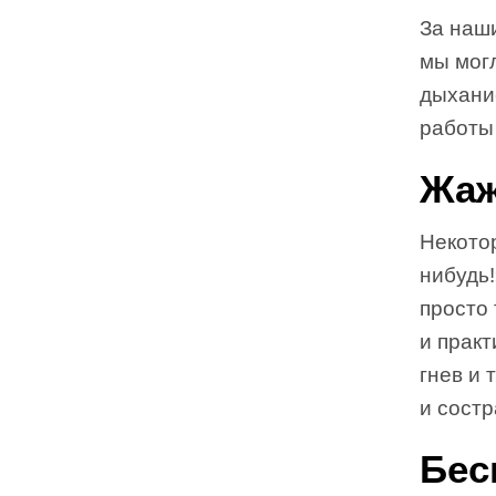
За наши
мы могл
дыхание
работы
Жаж
Некотор
нибудь!
просто 
и прак
гнев и 
и состр
Бес