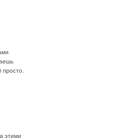
ами
ваешь
ё просто.
а этими