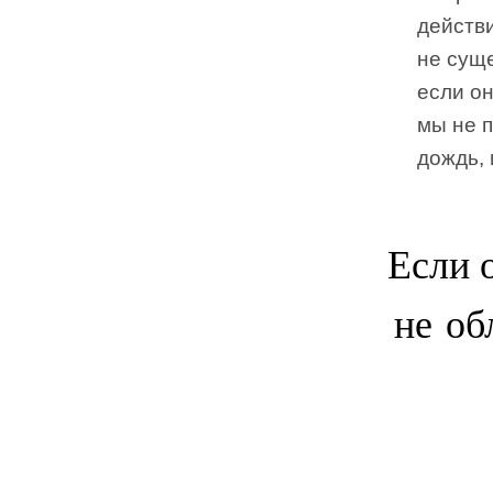
действи
не суще
если он
мы не п
дождь, 
Если о
не об