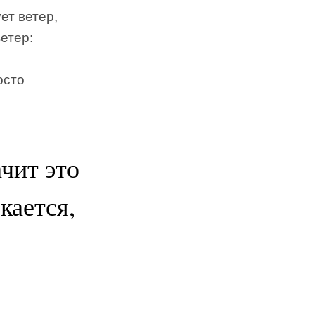
ет ветер,
ветер:
осто
ачит это
кается,