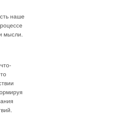
есть наше
процессе
и мысли.
что-
-то
ствии
формируя
мания
твий.