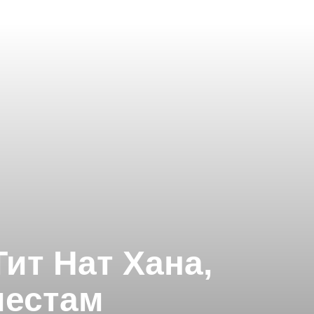
Тит Нат Хана,
местам