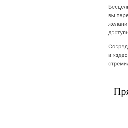
Бесцель
вы пере
желаний
доступ
Сосред
в «здес
стреми
Пря