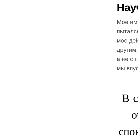
Нау
Мое имя
пытался
мое де
другим.
а не с 
мы впус
В 
о
спо