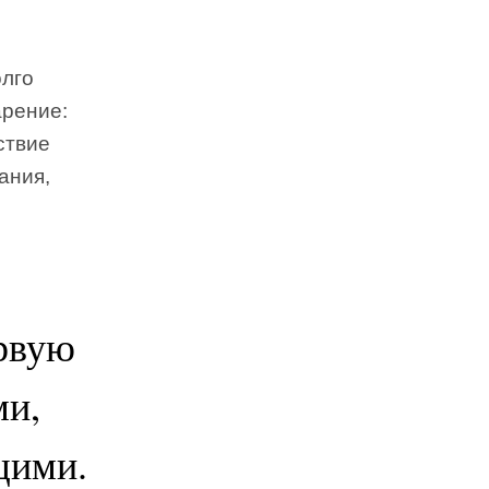
олго
арение:
ствие
ания,
рвую
ми,
щими.