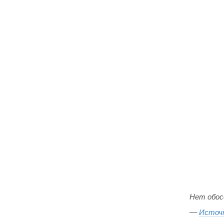
Нет обос
—
Источ