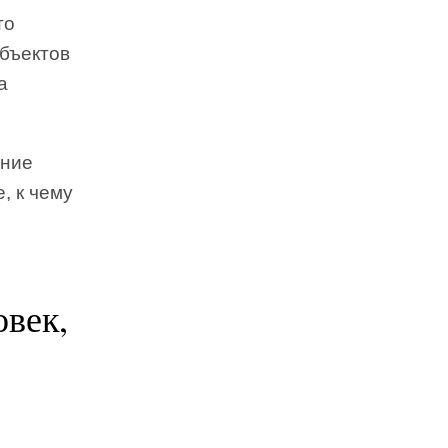
то
объектов
а
ение
, к чему
овек,