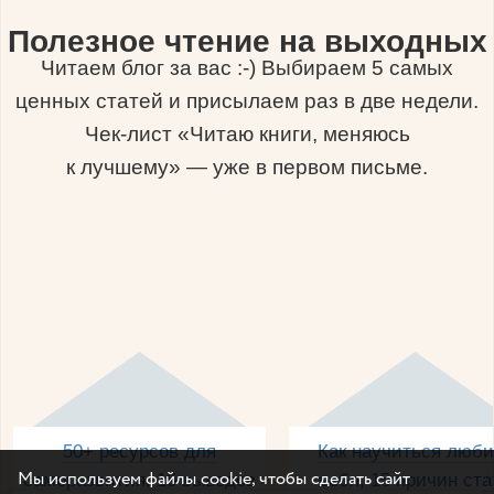
Полезное чтение на выходных
Читаем блог за вас :-) Выбираем 5 самых
ценных статей и присылаем раз в две недели.
Чек-лист «Читаю книги, меняюсь
к лучшему» — уже в первом письме.
50+ ресурсов для
Как научиться люби
Мы используем файлы cookie, чтобы сделать сайт
саморазвития, 15 выводов
себя, 15 причин ста