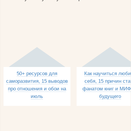
50+ ресурсов для
Как научиться люби
саморазвития, 15 выводов
себя, 15 причин ста
про отношения и обои на
фанатом книг и МИФ
июль
будущего