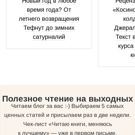
Новый год в любое
Реценз
время года? От
«Косино
летнего возвращения
кол
Тефнут до зимних
Джерал
сатурналий
Текст 
курса
к
Полезное чтение на выходных
Читаем блог за вас :-) Выбираем 5 самых
ценных статей и присылаем раз в две недели.
Чек-лист «Читаю книги, меняюсь
к лучшему» — уже в первом письме.