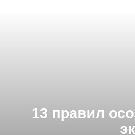
13 правил осо
э