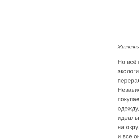
Жизненны
Но всё 
эколог
перера
Незави
покупае
одежду,
идеаль
на окр
и все 