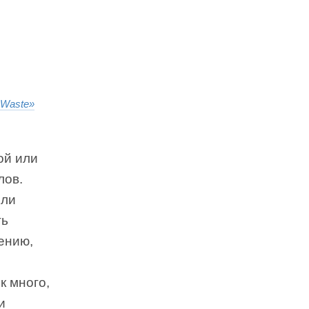
 Waste»
ой или
лов.
или
ть
ению,
к много,
и