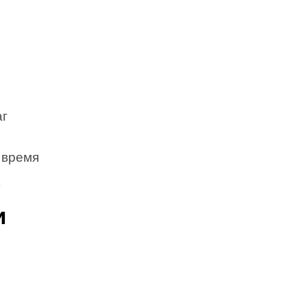
аг
 время
.
и