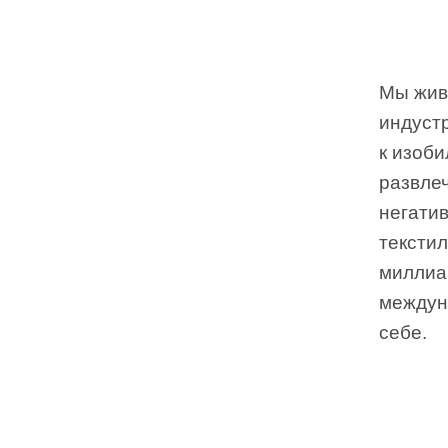
Мы живе
индуст
к изоб
развлеч
негати
тексти
миллиа
междун
себе.