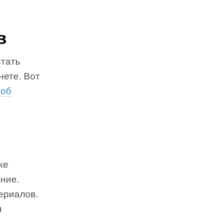
в
стать
нете. Вот
роб
же
ние.
териалов.
я