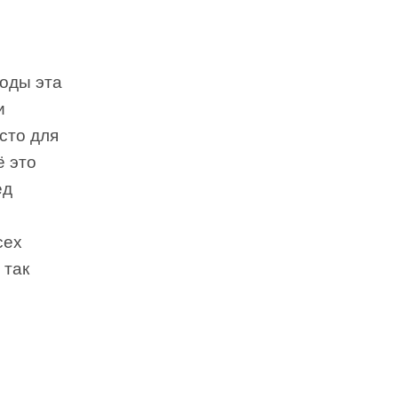
годы эта
и
сто для
ё это
ед
сех
 так