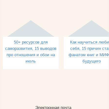
50+ ресурсов для
Как научиться люби
саморазвития, 15 выводов
себя, 15 причин ста
про отношения и обои на
фанатом книг и МИФ
июль
будущего
Электронная почта