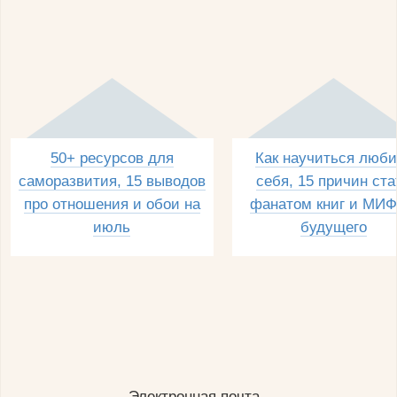
50+ ресурсов для
Как научиться люби
саморазвития, 15 выводов
себя, 15 причин ста
про отношения и обои на
фанатом книг и МИФ
июль
будущего
Электронная почта