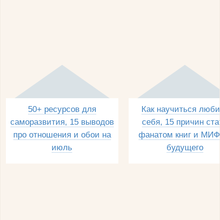
50+ ресурсов для
Как научиться люби
саморазвития, 15 выводов
себя, 15 причин ста
про отношения и обои на
фанатом книг и МИФ
июль
будущего