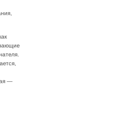
ания,
как
ивающие
чателя.
ается,
щая —