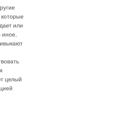
другие
 которые
адает или
 иное,
ривыкают
твовать
я
т целый
цией