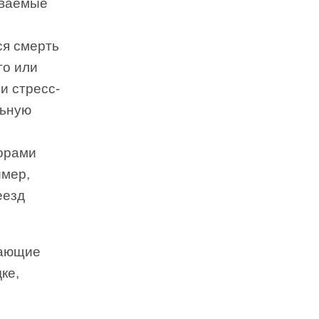
ываемые
ся смерть
го или
и стресс-
льную
торами
имер,
еезд
чающие
ке,