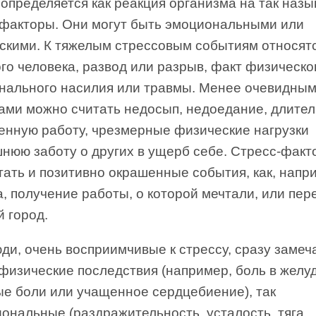
 определяется как реакция организма на так наз
-факторы. Они могут быть эмоциональными или
скими. К тяжелым стрессовым событиям относят
о человека, развод или разрыв, факт физическо
нального насилия или травмы. Менее очевидным
ами можно считать недосып, недоедание, длите
енную работу, чрезмерные физические нагрузки
шнюю заботу о других в ущерб себе. Стресс-фак
тать и позитивно окрашенные события, как, напр
, получение работы, о которой мечтали, или пер
̆ город.
юди, очень восприимчивые к стрессу, сразу заме
 физические последствия (например, боль в желуд
ые боли или учащенное сердцебиение), так
ональные (раздражительность, усталость, тяга