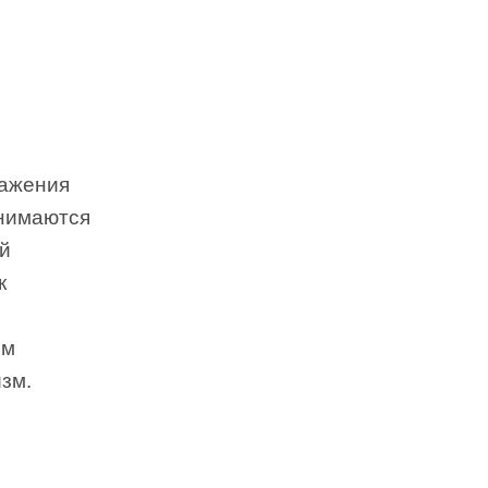
ражения
инимаются
й
к
им
зм.