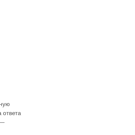
жную
 ответа
 —