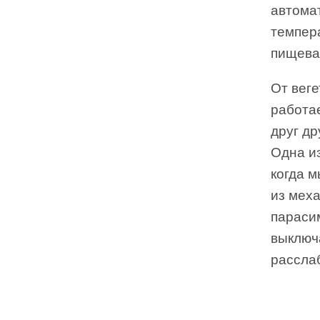
автомат
темпера
пищева
От веге
работа
друг др
Одна и
когда м
из мех
параси
выключа
рассла