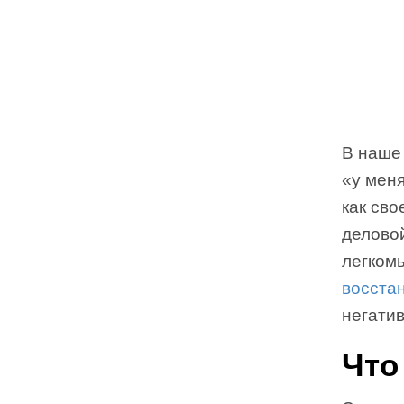
В наше
«у меня
как cво
деловои
легком
восста
негати
Что