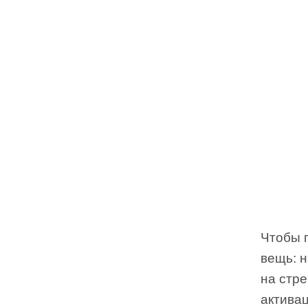
Чтобы п
вещь: 
на стре
активац