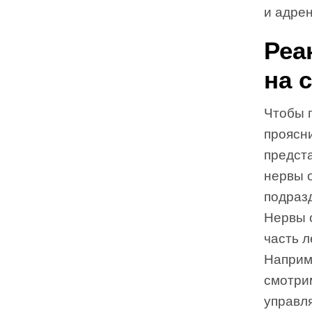
и адре
Реа
на 
Чтобы п
проясни
предст
нервы 
подразд
Нервы 
часть 
Наприме
смотри
управл