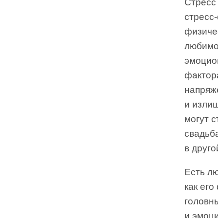
Стресс
стресс
физиче
любимог
эмоцио
фактор
напряж
и изли
могут с
свадьба
в другои
Есть л
как его
головн
и эмоци