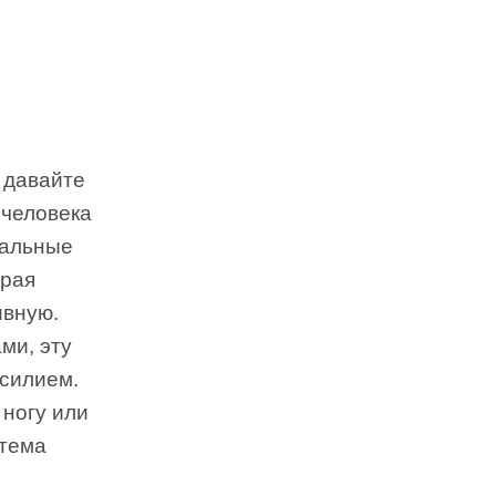
 давайте
 человека
тальные
орая
ивную.
ми, эту
усилием.
 ногу или
стема