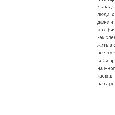
к сладк
люди, 
даже и 
что фи
как сле
жить в 
не заме
себя п
на мног
каскад 
на стре