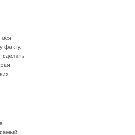
 вся
у факту,
т сделать
орая
ких
е
самый