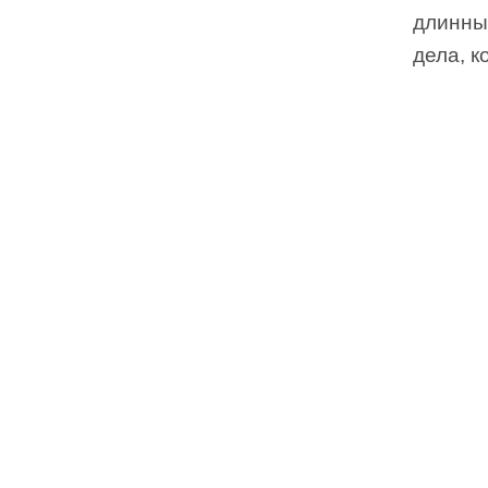
длинныи
дела, к