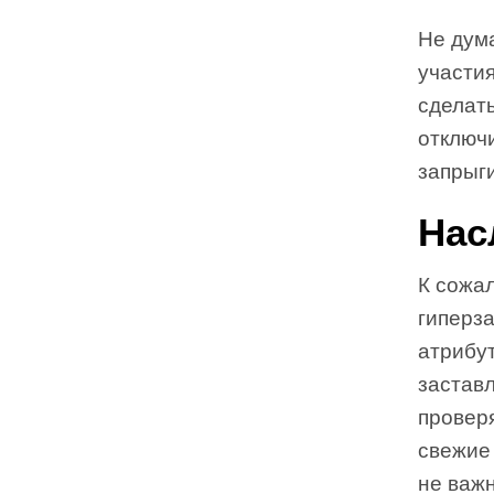
Не дума
участи
сделать
отключ
запрыг
Нас
К сожал
гиперз
атрибут
заставл
проверя
свежие
не важн