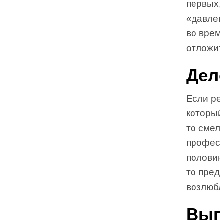
первых
«давле
во врем
отложит
Дел
Если ре
который
то смел
професс
половин
то пре
возлюбл
Вып