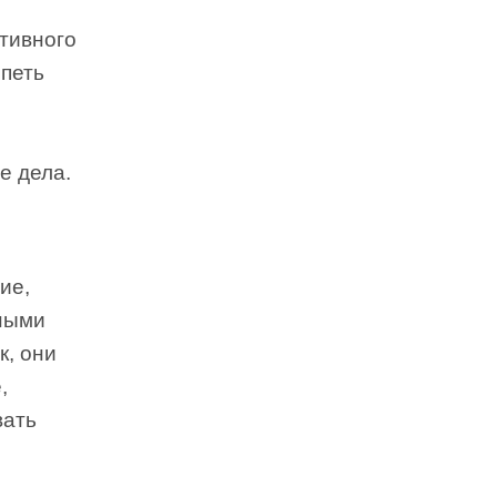
ктивного
спеть
е дела.
ие,
нными
к, они
,
вать