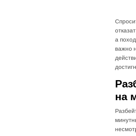
Спросит
отказат
а похо
важно н
действ
достигн
Раз
на 
Разбейт
минутн
несмот