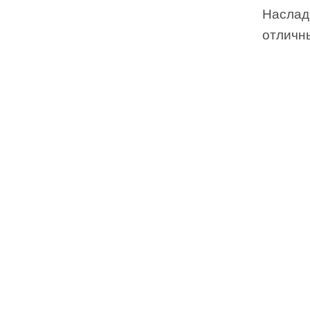
Наслад
отличн