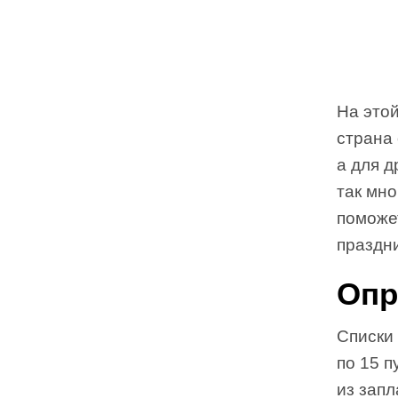
На этой
страна 
а для д
так мно
поможет
праздни
Опр
Списки 
по 15 п
из запл