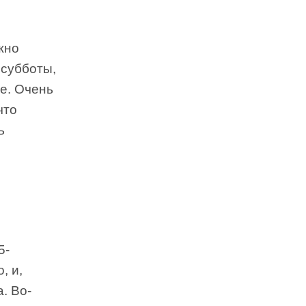
жно
 субботы,
е. Очень
что
ь
5-
, и,
. Во-