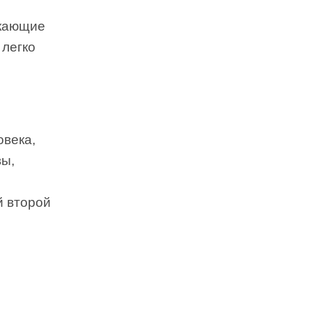
икающие
 легко
овека,
вы,
й второй