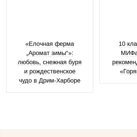
«Елочная ферма
10 кла
„Аромат зимы“»:
МИФа
любовь, снежная буря
рекомен
и рождественское
«Горя
чудо в Дрим-Харборе