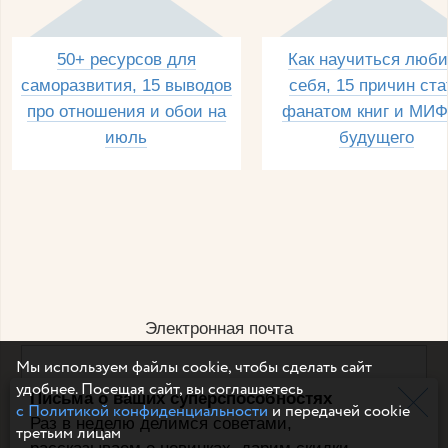
50+ ресурсов для
Как научиться люби
саморазвития, 15 выводов
себя, 15 причин ста
про отношения и обои на
фанатом книг и МИФ
июль
будущего
Электронная почта
Мы используем файлы cookie, чтобы сделать сайт
удобнее. Посещая сайт, вы соглашаетесь
Письма о ваших суперспособностях
Например, dulsineya@gmail.com
с Политикой конфиденциальности
и передачей cookie
Без спама и смс
Раз в неделю делимся советами,
третьим лицам