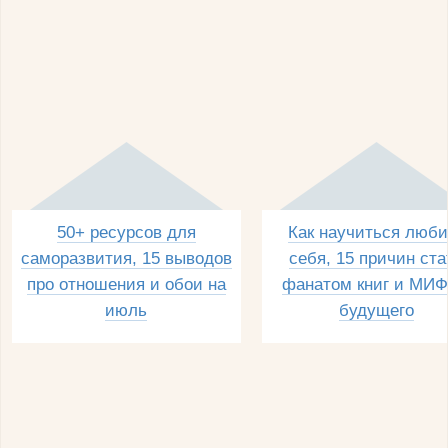
50+ ресурсов для
Как научиться люби
саморазвития, 15 выводов
себя, 15 причин ста
про отношения и обои на
фанатом книг и МИФ
июль
будущего