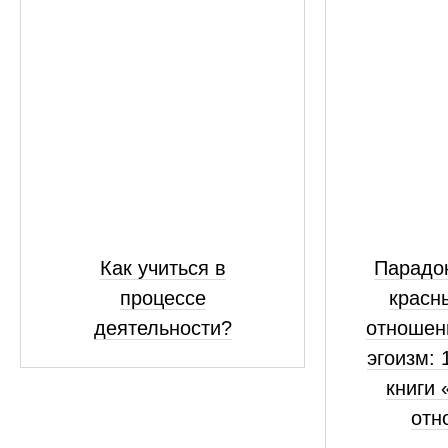
Как учиться в
Парадок
процессе
красн
деятельности?
отношен
эгоизм: 
книги 
отн