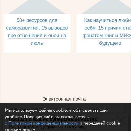
50+ ресурсов для
Как научиться люби
саморазвития, 15 выводов
себя, 15 причин ста
про отношения и обои на
фанатом книг и МИФ
июль
будущего
Электронная почта
Мы используем файлы cookie, чтобы сделать сайт
удобнее. Посещая сайт, вы соглашаетесь
Письма о ваших суперспособностях
Например, dulsineya@gmail.com
с Политикой конфиденциальности
и передачей cookie
Без спама и смс
Раз в неделю делимся советами,
третьим лицам