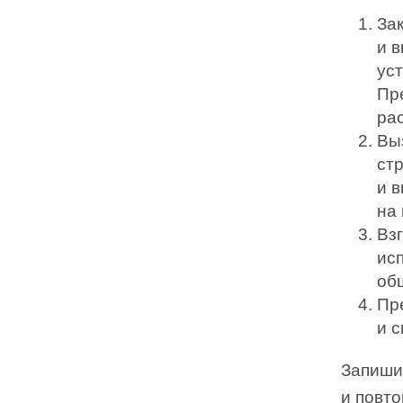
Зак
и 
уст
Пре
ра
Вы
ст
и в
на
Взг
ис
об
Пре
и 
Запишит
и повто