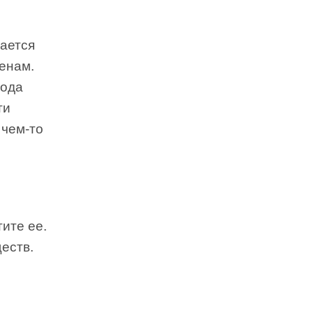
дается
менам.
хода
ти
 чем-то
ите ее.
еств.