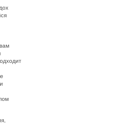
вдох
йся
 вам
и
подходит
же
ри
плом
я,