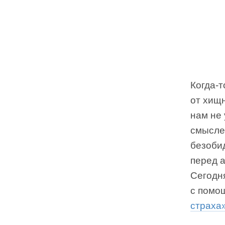
Когда-т
от хищн
нам не 
смысле
безоби
перед а
Сегодн
с помо
страха