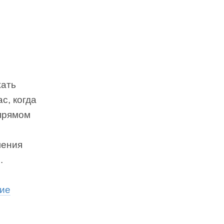
жать
с, когда
 прямом
ления
.
ие