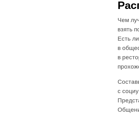
Рас
Чем лу
взять п
Есть ли
в обще
в ресто
прохож
Состав
с социу
Предста
Общени