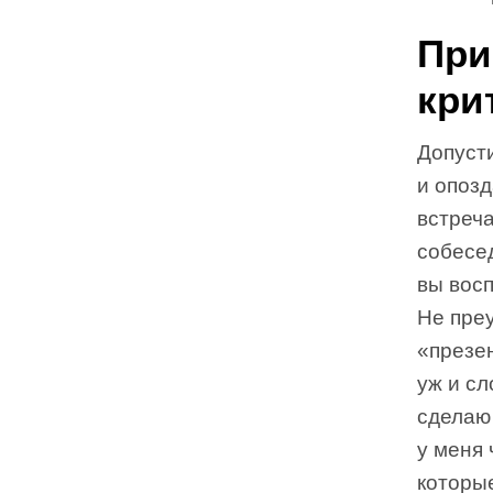
При
кри
Допусти
и опозд
встреч
собесед
вы восп
Не пре
«презе
уж и сл
сделаю 
у меня 
которы