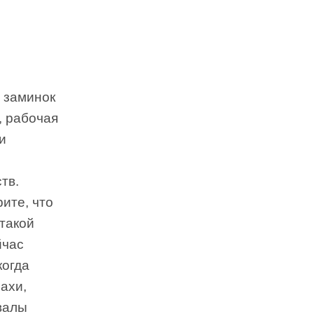
з заминок
, рабочая
и
тв.
ите, что
такой
йчас
когда
рахи,
валы