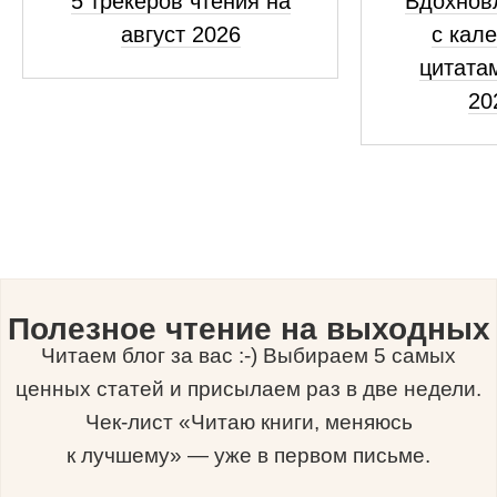
5 трекеров чтения на
Вдохнов
август 2026
с кал
цитатам
20
Полезное чтение на выходных
Читаем блог за вас :-) Выбираем 5 самых
ценных статей и присылаем раз в две недели.
Чек-лист «Читаю книги, меняюсь
к лучшему» — уже в первом письме.