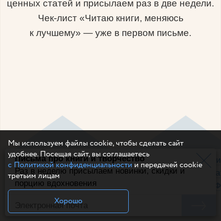
ценных статей и присылаем раз в две недели.
Чек-лист «Читаю книги, меняюсь
к лучшему» — уже в первом письме.
Мы используем файлы cookie, чтобы сделать сайт
удобнее. Посещая сайт, вы соглашаетесь
Письма про книги и творчество
50+ ресурсов для
Как научиться люби
с Политикой конфиденциальности
и передачей cookie
Раз в неделю присылаем новинки, скидки и
саморазвития, 15 выводов
себя, 15 причин ста
третьим лицам
порцию вдохновения
про отношения и обои на
фанатом книг и МИФ
июль
будущего
Хорошо