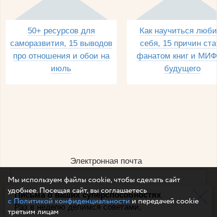
50+ ресурсов для
Как научиться люби
саморазвития, 15 выводов
себя, 15 причин ста
про отношения и обои на
фанатом книг и МИФ
июль
будущего
Электронная почта
Мы используем файлы cookie, чтобы сделать сайт
удобнее. Посещая сайт, вы соглашаетесь
Письма о ваших суперспособностях
Например, dulsineya@gmail.com
с Политикой конфиденциальности
и передачей cookie
Без спама и смс
Раз в неделю делимся советами,
третьим лицам