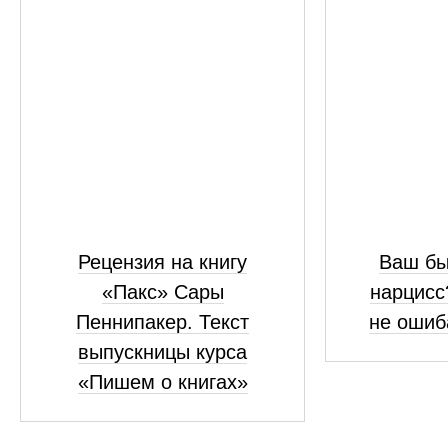
Рецензия на книгу
Ваш бы
«Пакс» Сары
нарцисс
Пеннипакер. Текст
не ошиб
выпускницы курса
«Пишем о книгах»