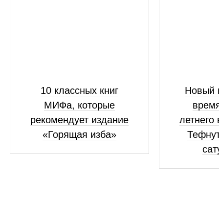
10 классных книг
Новый 
МИФа, которые
время
рекомендует издание
летнего
«Горящая изба»
Тефнут
сат