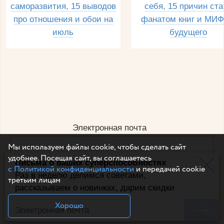
саморазвития, 15 выводов
себя, 15 причин ста
про отношения и обои на
фанатом книг и МИФ
июль
будущего
Электронная почта
Мы используем файлы cookie, чтобы сделать сайт
удобнее. Посещая сайт, вы соглашаетесь
Письма о ваших суперспособностях
Например, dulsineya@gmail.com
с Политикой конфиденциальности
и передачей cookie
Без спама и смс
Раз в неделю делимся советами,
третьим лицам
рассказываем о новинках, дарим скидки
Подписаться
Хорошо