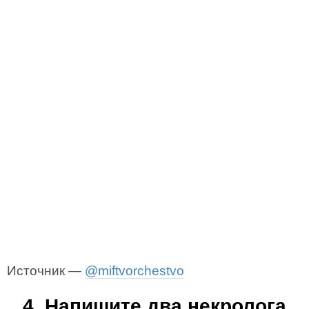
Источник —
@miftvorchestvo
4. Напишите два некролога