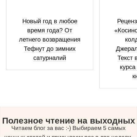
Новый год в любое
Реценз
время года? От
«Косино
летнего возвращения
кол
Тефнут до зимних
Джерал
сатурналий
Текст 
курса
к
Полезное чтение на выходных
Читаем блог за вас :-) Выбираем 5 самых