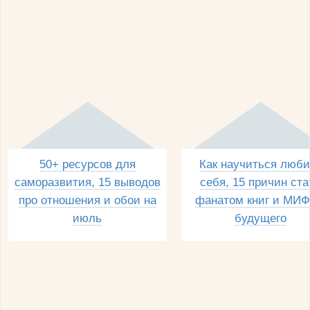
50+ ресурсов для
Как научиться люби
саморазвития, 15 выводов
себя, 15 причин ста
про отношения и обои на
фанатом книг и МИФ
июль
будущего