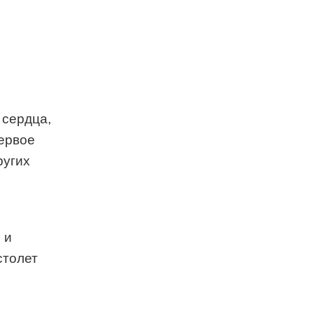
 сердца,
первое
ругих
 и
столет