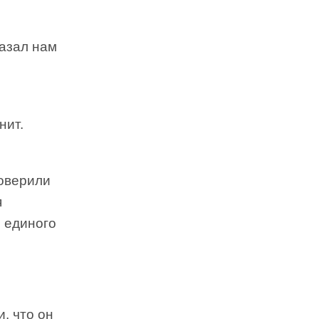
казал нам
нит.
поверили
я
з единого
, что он