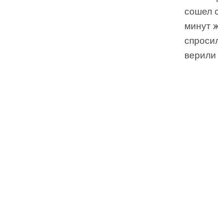
сошел с
минут 
спросил
верили 