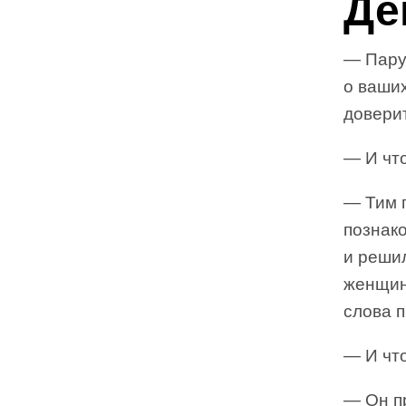
Де
— Пару
о ваши
довери
— И что
— Тим п
познако
и реши
женщину
слова п
— И чт
— Он п