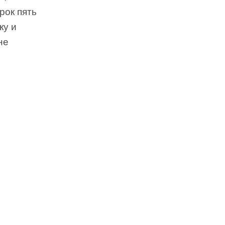
рок пять
ку и
не