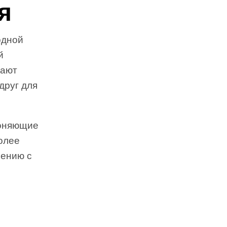
я
одной
й
вают
друг для
лоняющие
более
нению с