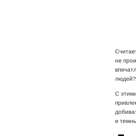
Считае
не прои
впечатл
людей?
С этим
привле
добиват
и темны