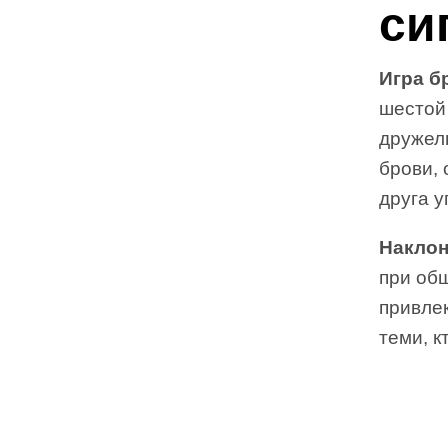
си
Игра б
шестой
дружел
брови, 
друга у
Наклон
при общ
привле
теми, к