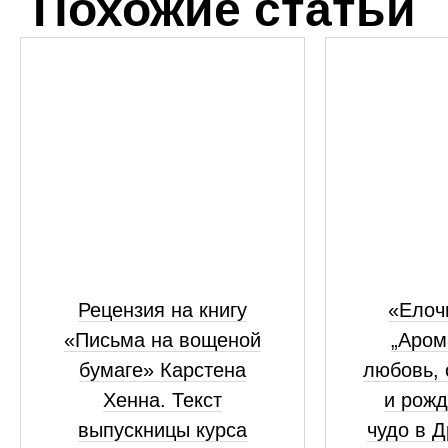
Похожие статьи
Рецензия на книгу
«Елоч
«Письма на вощеной
„Аром
бумаге» Карстена
любовь, 
Хенна. Текст
и рожд
выпускницы курса
чудо в 