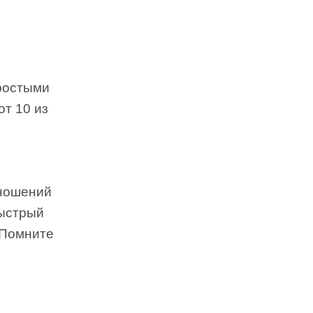
ростыми
от 10 из
тношений
быстрый
 Помните