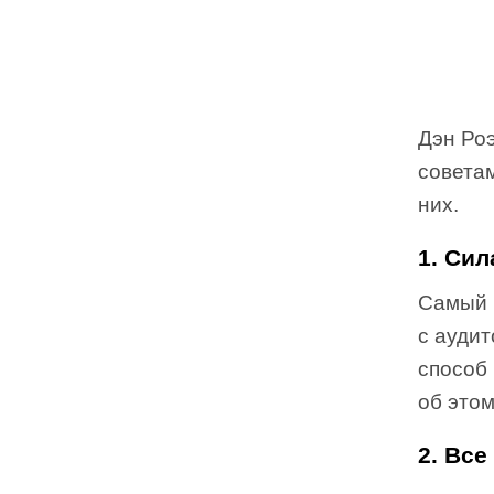
Дэн Роэ
советам
них.
1. Сил
Самый 
с ауди
способ
об этом
2. Все