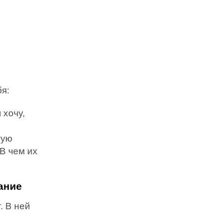
я:
 хочу,
гую
В чем их
ание
. В ней