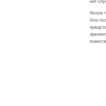
нет слу
Ясное 
Оно по
предст
презент
повест