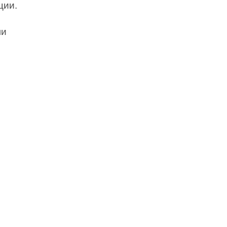
ции.
ми