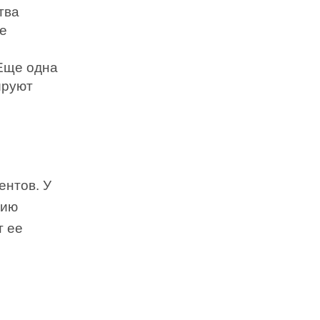
тва
ие
 Еще одна
ируют
ентов. У
цию
т ее