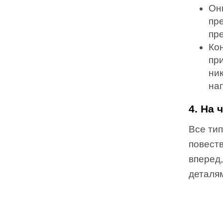
Он
пре
пр
Ко
пр
ни
на
4. На 
Все ти
повест
вперед
деталям