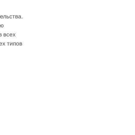
ельства.
ую
в всех
ех типов