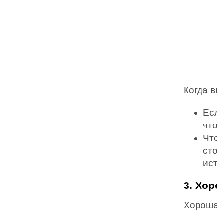
Когда в
Есл
что
Чт
ст
ис
3. Хо
Хорошая