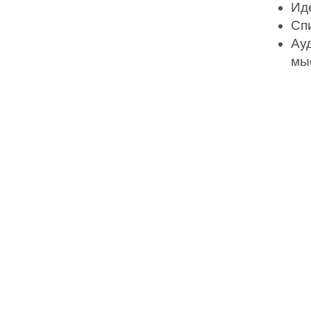
Ид
Спи
Ау
мы