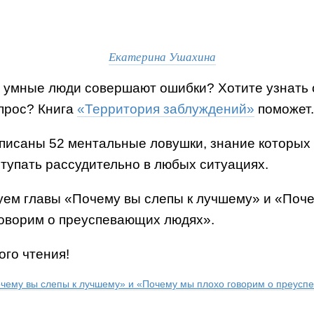
Екатерина Ушахина
 умные люди совершают ошибки? Хотите узнать 
опрос? Книга
«Территория заблуждений»
поможет.
описаны 52 ментальные ловушки, знание которых
тупать рассудительно в любых ситуациях.
уем главы «Почему вы слепы к лучшему» и «Поч
говорим о преуспевающих людях».
ого чтения!
чему вы слепы к лучшему» и «Почему мы плохо говорим о преус