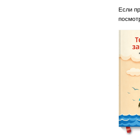
Если п
посмот