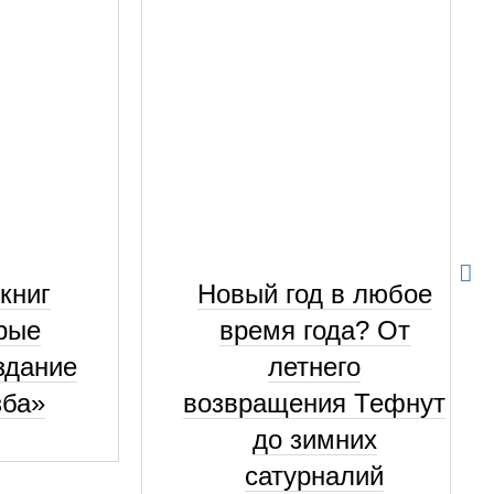
книг
Новый год в любое
рые
время года? От
здание
летнего
зба»
возвращения Тефнут
до зимних
сатурналий