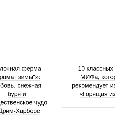
лочная ферма
10 классных 
ромат зимы“»:
МИФа, кото
бовь, снежная
рекомендует и
буря и
«Горящая и
ественское чудо
Дрим-Харборе