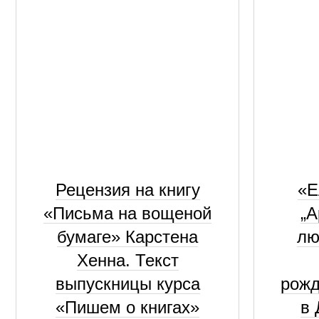
Рецензия на книгу
«Е
«Письма на вощеной
„А
бумаге» Карстена
лю
Хенна. Текст
выпускницы курса
рожд
«Пишем о книгах»
в 