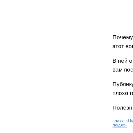
Почему
этот в
В ней 
вам пос
Публик
плохо 
Полезн
Главы «По
людях»