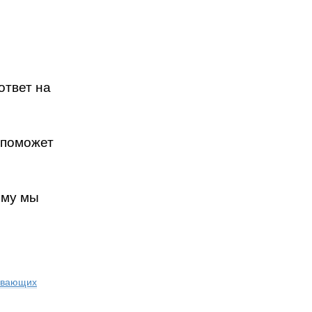
ответ на
 поможет
ему мы
певающих