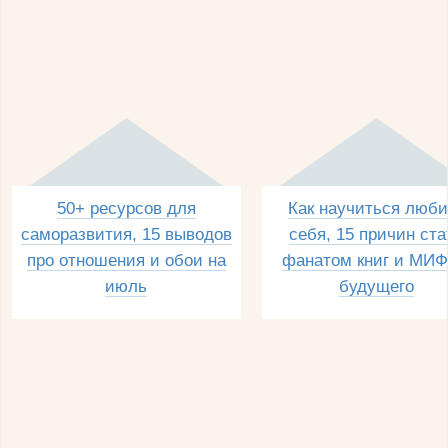
50+ ресурсов для
Как научиться люби
саморазвития, 15 выводов
себя, 15 причин ста
про отношения и обои на
фанатом книг и МИФ
июль
будущего