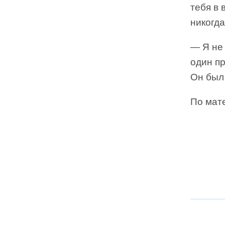
тебя в 
никогда
— Я не 
один пр
Он был
По мат