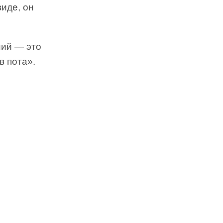
виде, он
ний — это
в пота».