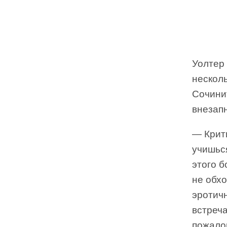
Уолтер
несколь
Сочини
внезапн
— Крит
учишься
этого б
не обхо
эротич
встреча
пожало