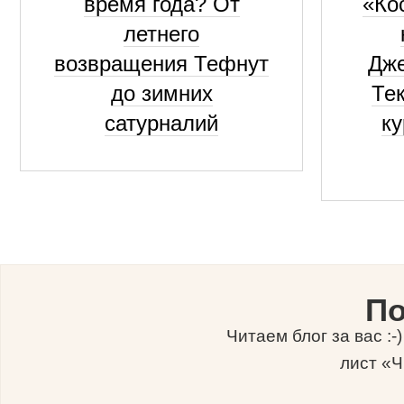
время года? От
«Ко
летнего
возвращения Тефнут
Дже
до зимних
Те
сатурналий
к
По
Читаем блог за вас :
лист «Ч