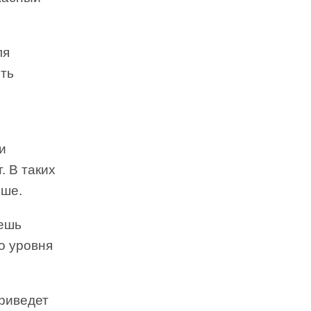
ля
сть
и
. В таких
ьше.
ешь
о уровня
приведет