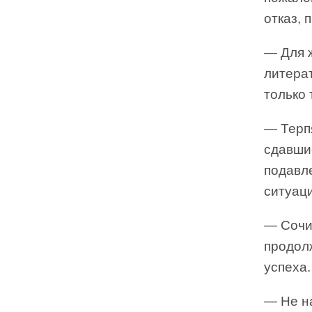
отказ, 
— Для ж
литерат
только 
— Терп
сдавши
подавле
ситуаци
— Сочи
продол
успеха.
— Не на