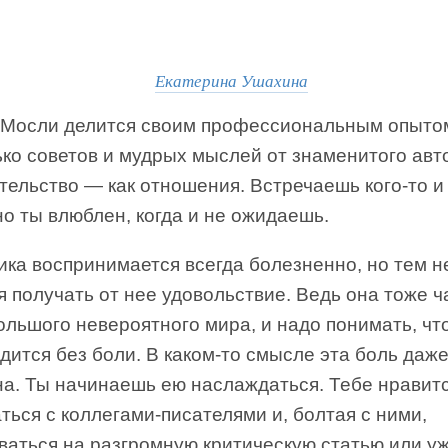
Екатерина Ушахина
 Мосли делится своим профессиональным опытом
ко советов и мудрых мыслей от знаменитого авт
тельство — как отношения. Встречаешь кого-то и
о ты влюблен, когда и не ожидаешь.
ика воспринимается всегда болезненно, но тем н
 получать от нее удовольствие. Ведь она тоже ч
ольшого невероятного мира, и надо понимать, чт
дится без боли. В каком-то смысле эта боль даж
на. Ты начинаешь ею наслаждаться. Тебе нравит
ться с коллегами-писателями и, болтая с ними,
ваться на разгромную критическую статью или у