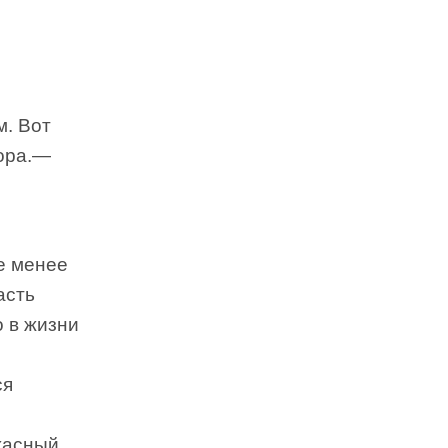
. Вот
ора.
—
е менее
асть
о в жизни
е
ся
жасный