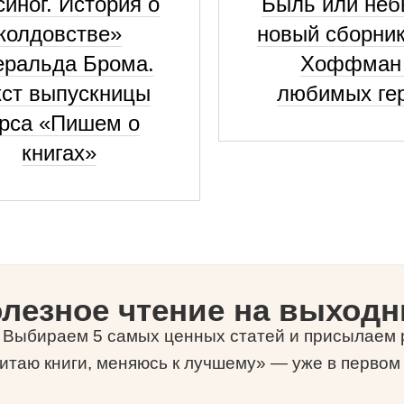
синог. История о
Быль или неб
колдовстве»
новый сборни
ральда Брома.
Хоффман
кст выпускницы
любимых ге
урса «Пишем о
книгах»
лезное чтение на выход
-) Выбираем 5 самых ценных статей и присылаем р
итаю книги, меняюсь к лучшему» — уже в первом