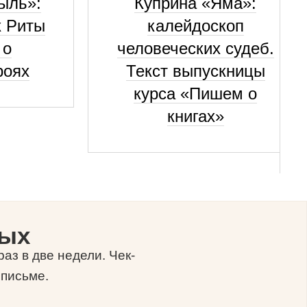
ыль»:
Куприна «Яма»:
к Риты
калейдоскоп
 о
человеческих судеб.
роях
Текст выпускницы
курса «Пишем о
книгах»
ных
аз в две недели. Чек-
 письме.