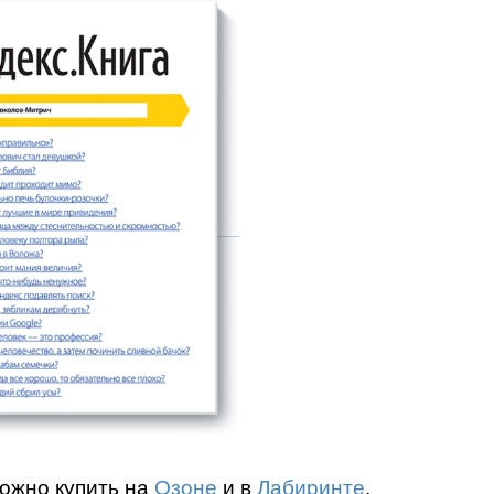
можно купить на
Озоне
и в
Лабиринте
.