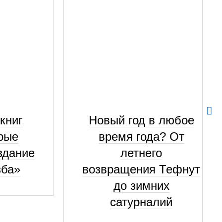
книг
Новый год в любое
рые
время года? От
здание
летнего
зба»
возвращения Тефнут
до зимних
сатурналий