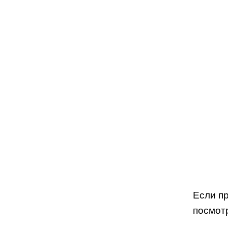
Если п
посмот