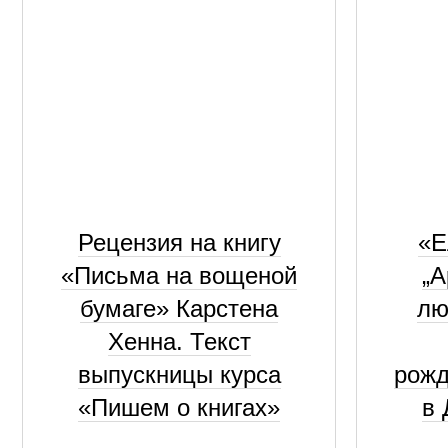
Рецензия на книгу
«Е
«Письма на вощеной
„А
бумаге» Карстена
лю
Хенна. Текст
выпускницы курса
рожд
«Пишем о книгах»
в 