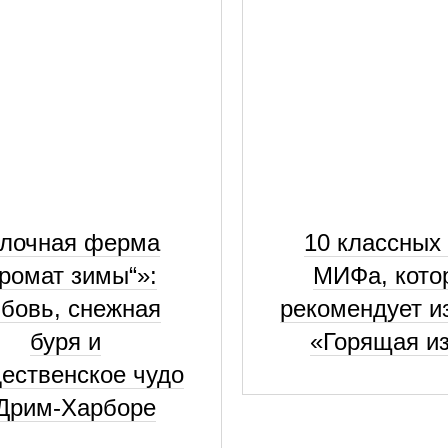
лочная ферма
10 классных 
ромат зимы“»:
МИФа, кото
бовь, снежная
рекомендует и
буря и
«Горящая и
ественское чудо
Дрим-Харборе