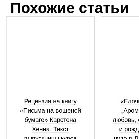
Похожие статьи
Рецензия на книгу
«Елоч
«Письма на вощеной
„Аром
бумаге» Карстена
любовь, 
Хенна. Текст
и рожд
выпускницы курса
чудо в 