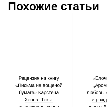
Похожие статьи
Рецензия на книгу
«Елоч
«Письма на вощеной
„Аром
бумаге» Карстена
любовь, 
Хенна. Текст
и рожд
выпускницы курса
чудо в 