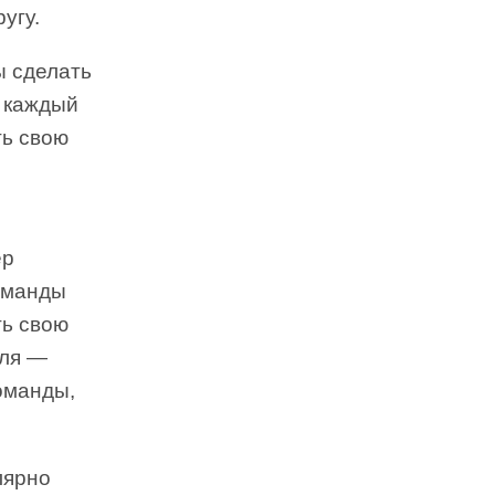
угу.
ы сделать
и каждый
ть свою
ер
команды
ть свою
еля —
оманды,
лярно