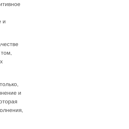
зитивное
 и
ачестве
 том,
их
только,
мнение и
которая
полнения,