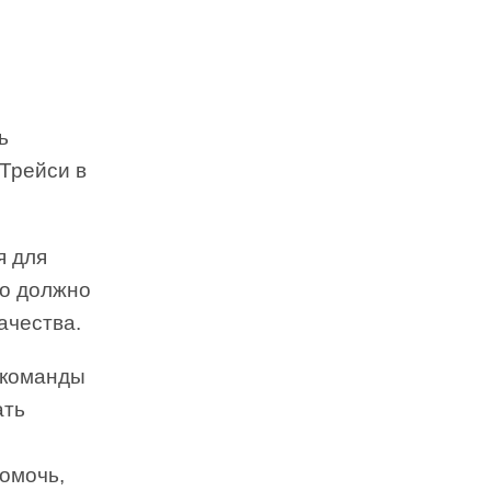
ь
Трейси в
я для
то должно
ачества.
команды
ать
помочь,