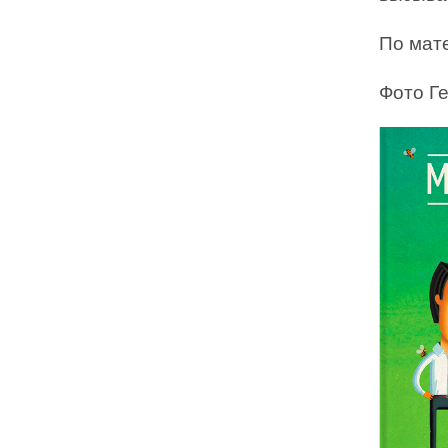
По мат
Фото Г