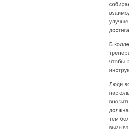
собирае
взаимо
улучше
достига
В колле
тренера
чтобы р
инстру
Люди в
насколь
вносить
должна
тем бо
вызывае