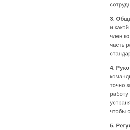
сотруд
3. Общ
и какой
член ко
часть 
станда
4. Рук
команд
точно з
работу 
устраня
чтобы 
5. Рег