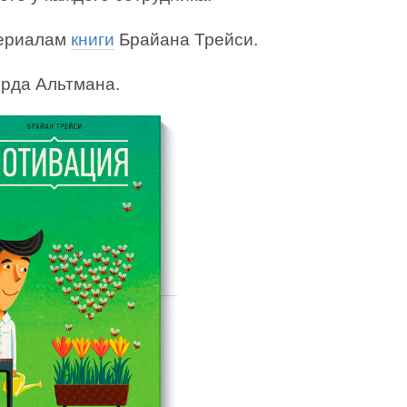
ериалам
книги
Брайана Трейси.
ерда Альтмана.