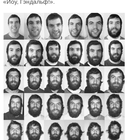
«Йоу, Гэндальф!».