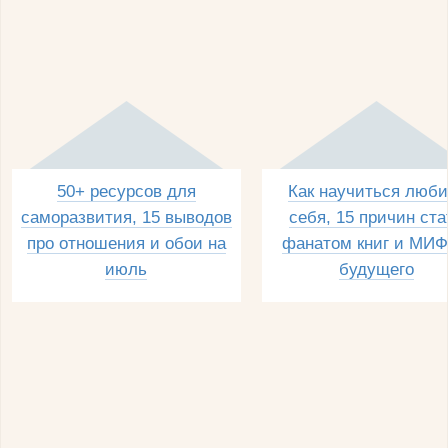
50+ ресурсов для
Как научиться люби
саморазвития, 15 выводов
себя, 15 причин ста
про отношения и обои на
фанатом книг и МИФ
июль
будущего