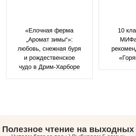
«Елочная ферма
10 кла
„Аромат зимы“»:
МИФа
любовь, снежная буря
рекомен
и рождественское
«Горя
чудо в Дрим-Харборе
Полезное чтение на выходных