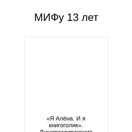
МИФу 13 лет
«Я Алёна. И я
книгоголик».