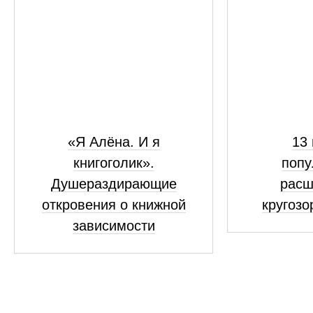
«Я Алёна. И я
13 
книгоголик».
попу
Душераздирающие
рас
откровения о книжной
кругозо
зависимости