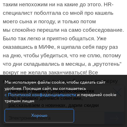
таким непохожим ни на какие до этого. HR-
специалист поболтала со мной про кашель
моего сына и погоду, и только потом
мы спокойно перешли на само собеседование.
Было так легко и приятно общаться. Уже
оказавшись в МИФе, я щипала себя пару раз
на дню, чтобы убедиться, что не сплю, потому
что дни складывались в месяцы, а „крутотень“
вокруг не желала заканчиваться! Все
не превратилось в тыкву и было на проверку
Мы используем файлы cookie, чтобы сделать сайт
удобнее. Посещая сайт, вы соглашаетесь
даже лучше, чем казалось извне».
Письма о ваших суперспособностях
с Политикой конфиденциальности
и передачей cookie
Раз в неделю делимся советами,
третьим лицам
Лариса Парфентьева, колумнист
рассказываем о новинках, дарим скидки
и автор книг
«100 способов изменить
Хорошо
жизнь»