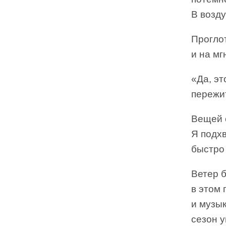
В возду
Проглот
и на мг
«Да, эт
пережит
Вещей 
Я подхв
быстро 
Ветер 
в этом 
и музык
сезон у