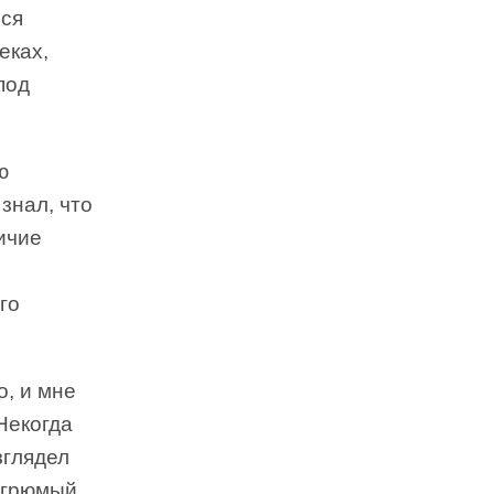
ься
еках,
под
ю
знал, что
ичие
го
о, и мне
Некогда
зглядел
угрюмый,