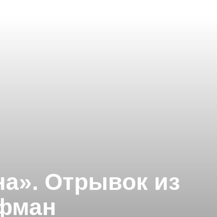
на». Отрывок из
ффман