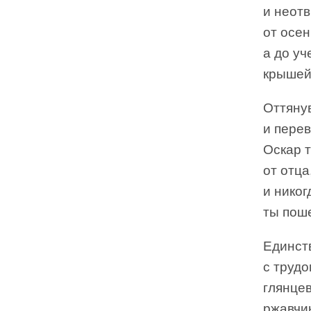
и неотв
от осен
а до у
крышей
Оттяну
и перев
Оскар т
от отц
и никог
ты пош
Единств
с трудо
глянцев
ржавчин