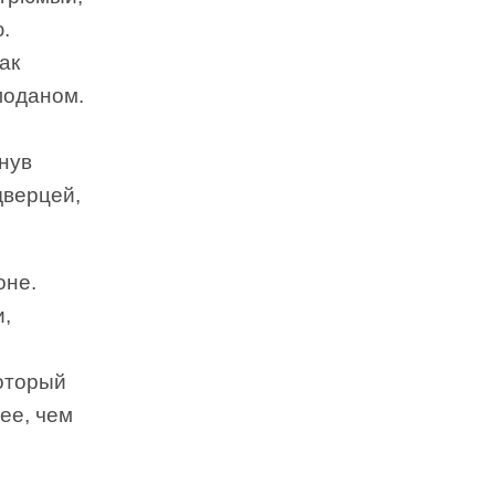
.
ак
моданом.
нув
дверцей,
оне.
и,
,
который
рее, чем