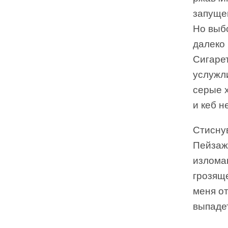
запуще
Но выбо
далеко
Сигарет
услужли
серые х
и кеб н
Стиснув
Пейзаж
излома
грозяще
меня от
выпадет