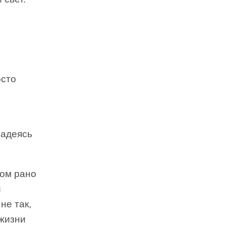
осто
надеясь
ком рано
и
не так,
 жизни