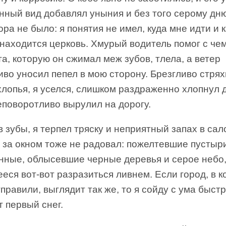
нный вид добавлял уныния и без того серому дню
ра не было: я понятия не имел, куда мне идти и к
 находится церковь. Хмурый водитель помог с че
а, которую он сжимал меж зубов, тлела, а ветер
во уносил пепел в мою сторону. Брезгливо стрях
лопья, я уселся, слишком раздраженно хлопнул 
еповоротливо вырулил на дорогу.
 зубы, я терпел тряску и неприятный запах в сал
 за окном тоже не радовал: пожелтевшие пустыр
нные, облысевшие черные деревья и серое небо
еся вот-вот разразиться ливнем. Если город, в 
правили, выглядит так же, то я сойду с ума быст
 первый снег.