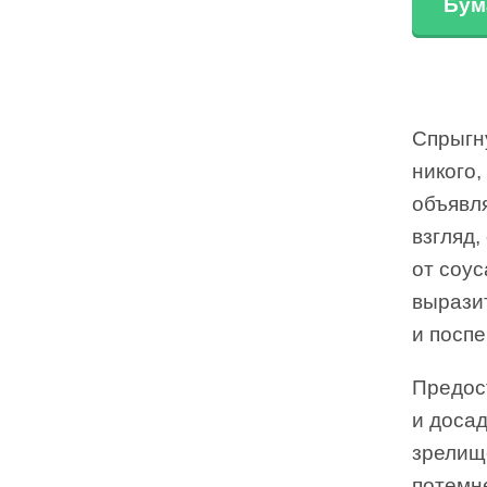
Бум
Спрыгну
никого,
объявл
взгляд,
от соус
выразит
и поспе
Предос
и доса
зрелищ
потемне