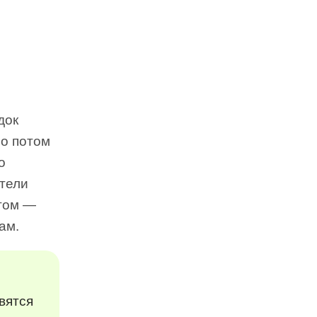
док
Но потом
о
ители
угом —
ам.
вятся