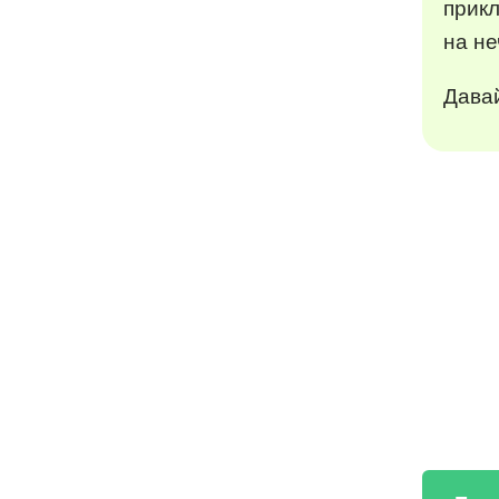
прик
на не
Давай