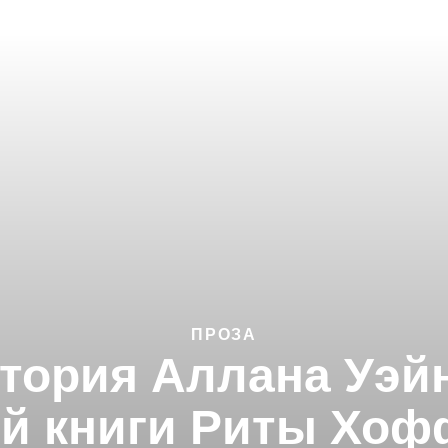
ПРОЗА
тория Аллана Уэй
й книги Риты Хо