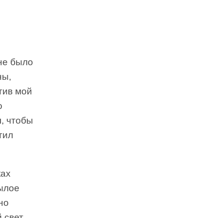
не было
ны,
тив мой
о
, чтобы
тил
ках
ылое
но
 свет.