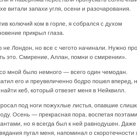
хе витали запахи угля, осени и разочарования.
ив колючий ком в горле, я собрался с духом
новение прикрыл глаза.
о не Лондон, но все с чегото начинали. Нужно пр
ь это. Смирение, Аллан, помни о смирении».
со мной было немного — всего один чемодан.
атил его и преувеличенно бодро пошел вперед, 
найти кеб, который отвезет меня в Нейквилл.
бросал под ноги пожухлые листья, опавшие слиш
году. Осень — прекрасная пора, воспетая поэтам
антами, но я всегда был к ней равнодушен. Даже 
вядания пугал меня, напоминал о скоротечности