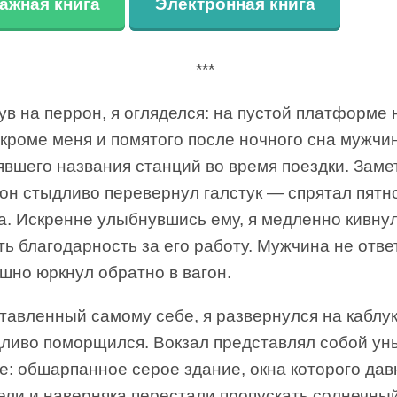
ажная книга
Электронная книга
***
в на перрон, я огляделся: на пустой платформе 
 кроме меня и помятого после ночного сна мужчи
явшего названия станций во время поездки. Заме
 он стыдливо перевернул галстук — спрятал пятн
а. Искренне улыбнувшись ему, я медленно кивнул
ь благодарность за его работу. Мужчина не отве
шно юркнул обратно в вагон.
тавленный самому себе, я развернулся на каблу
дливо поморщился. Вокзал представлял собой ун
е: обшарпанное серое здание, окна которого дав
ли и наверняка перестали пропускать солнечный