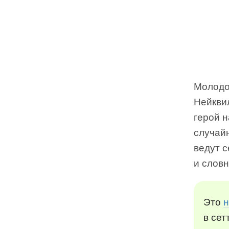
Молодо
Нейквил
герой 
случай
ведут с
и слов
Это
н
в сет