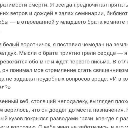
ратимости смерти. Я всегда предпочитал прятат
них ветров и дождей в залах семинарии, библиот
чебы — в отвоеванной у младшего брата комнате 
.
в белый воротничок, я поставил чемодан на земл
ел дух. Мысли о брате приятно грели сердце — я 
ревожится обо мне и ждет первого письма. В отл
а, он понимал мое стремление стать священником
да не задавал неудобных вопросов вроде: «И в ко
ел?»
енный кеб, стоявший неподалеку, выглядел плох
м верилось, что он доедет до места назначения. 
ый кузов покрылся разводами грязи, кое-где я ра
у и коррозию. О кебе явно не заботились, и его 