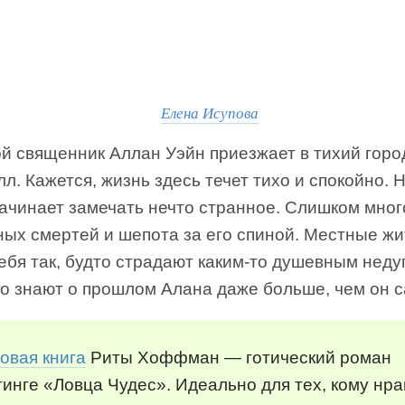
Елена Исупова
й священник Аллан Уэйн приезжает в тихий горо
л. Кажется, жизнь здесь течет тихо и спокойно. 
начинает замечать нечто странное. Слишком мног
ных смертей и шепота за его спиной. Местные ж
ебя так, будто страдают каким-то душевным нед
но знают о прошлом Алана даже больше, чем он с
овая книга
Риты Хоффман — готический роман
тинге «Ловца Чудес». Идеально для тех, кому нра