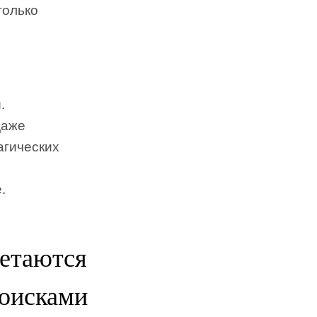
только
.
даже
агических
.
четаются
поисками