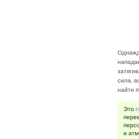
Однажд
напада
затягив
сила, в
найти 
Это
г
перев
перс
и атм