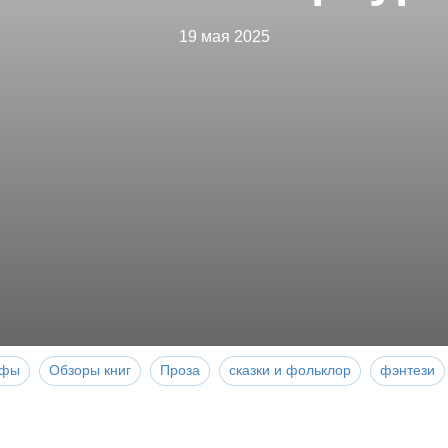
19 мая 2025
фы
Обзоры книг
Проза
сказки и фольклор
фэнтези