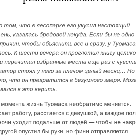
о том, что в лесопарке его укусил настоящий
нь, казалась бредовей некуда. Если бы не одно 
причин, чтобы объяснить все и сразу, у Туомаса
лось. К шести вечера он проглотил книгу целико
ми перечитал избранные места еще раз с чувст
автор стоял у него за плечом целый месяц… Но
ло, что он превратится в безумного зверя. Моз
вался в это верить.
о момента жизнь Туомаса необратимо меняется.
ает работу, расстается с девушкой, а каждое по
 ночи уходит подальше от людей — чтобы не навр
ругой опустил бы руки, но финн отправляется