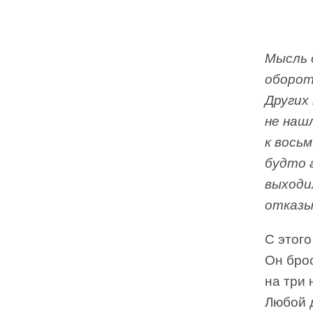
Мысль 
обороте
Других 
не наш
к вось
будто 
выходи
отказы
С этог
Он брос
на три
Любой д