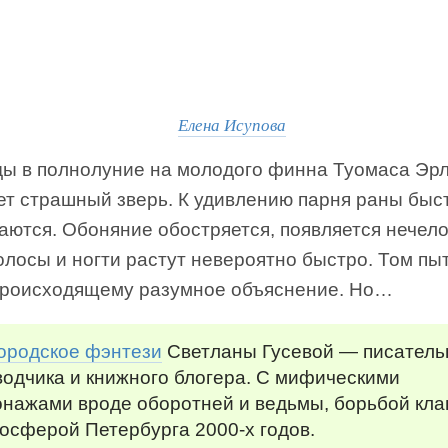
Елена Исупова
ы в полнолуние на молодого финна Туомаса Эр
ет страшный зверь. К удивлению парня раны быс
аются. Обоняние обостряется, появляется нечел
олосы и ногти растут невероятно быстро. Том пы
происходящему разумное объяснение. Но…
ородское фэнтези
Светланы Гусевой — писатель
одчика и книжного блогера. С мифическими
онажами вроде оборотней и ведьмы, борьбой кла
осферой Петербурга 2000-х годов.