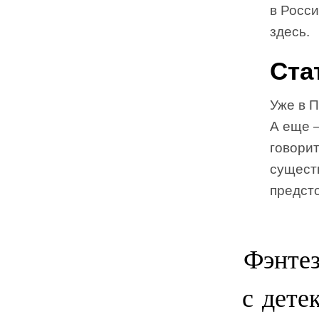
в Росси
здесь.
Ста
Уже в П
А еще 
говорит
существ
предсто
Фэнтез
с дете