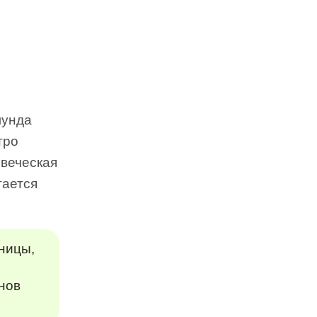
лунда
тро
овеческая
тается
ницы,
нов