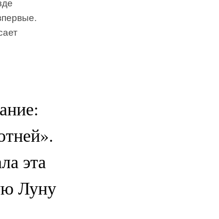
зде
впервые.
сает
ание:
отней».
ла эта
ую Луну