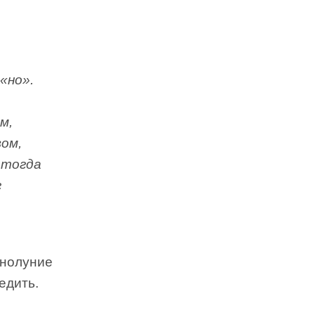
«но».
м,
вом,
 тогда
г
лнолуние
едить.