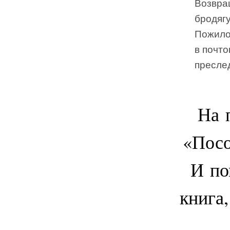
Возвра
бродягу
Пожило
в почто
пресле
На 
«Посо
И по
книга