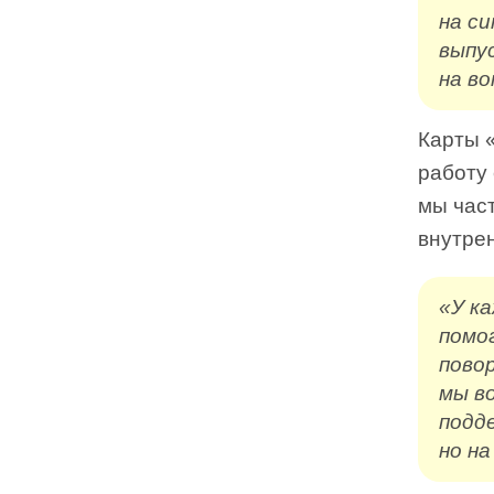
на си
выпу
на во
Карты «
работу 
мы час
внутре
«У к
помо
пово
мы в
подд
но на