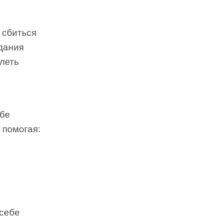
 сбиться
здания
леть
ебе
 помогая:
 себе