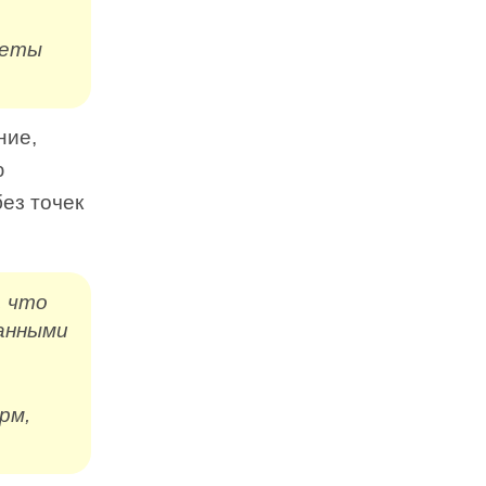
веты
ние,
ю
ез точек
, что
анными
рм,