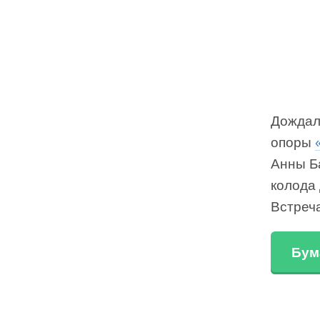
Дождал
опоры
Анны Б
колода 
Встреч
Бум