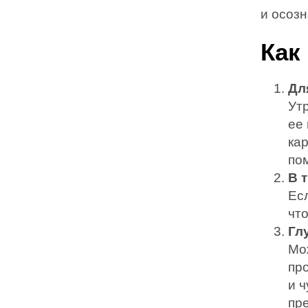
и осоз
Как
Дл
Ут
ее
кар
пом
В 
Есл
чт
Гл
Мо
пр
и 
пр