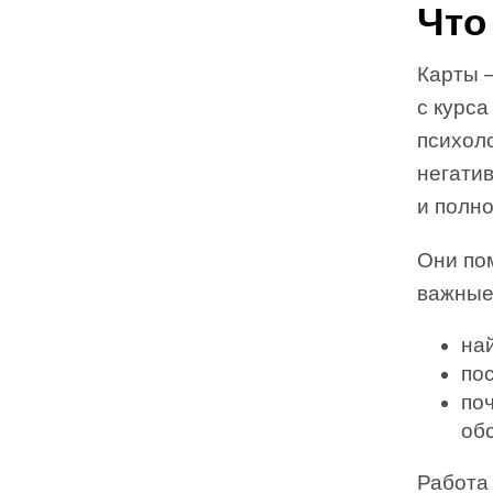
Что
Карты 
с курса
психол
негатив
и полн
Они пом
важные 
на
по
по
об
Работа 