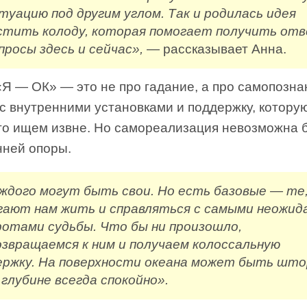
туацию под другим углом. Так и родилась идея
стить колоду, которая помогает получить от
просы здесь и сейчас»,
— рассказывает Анна.
Я — ОК» — это не про гадание, а про самопозна
с внутренними установками и поддержку, котору
то ищем извне. Но самореализация невозможна б
нней опоры.
аждого могут быть свои. Но есть базовые — те
гают нам жить и справляться с самыми неожид
ротами судьбы. Что бы ни произошло,
озвращаемся к ним и получаем колоссальную
ержку. На поверхности океана может быть што
 глубине всегда спокойно».