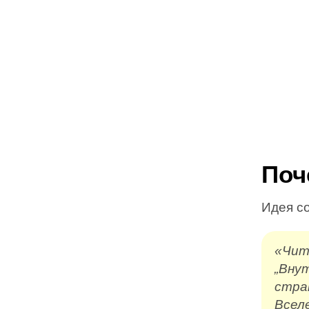
Поч
Идея с
«Чит
„Вну
стра
Всел