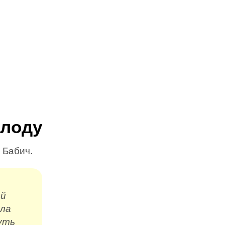
олоду
 Бабич.
ой
ала
уть