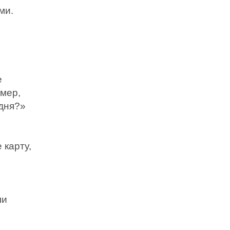
ми.
е
имер,
одня?»
 карту,
ли