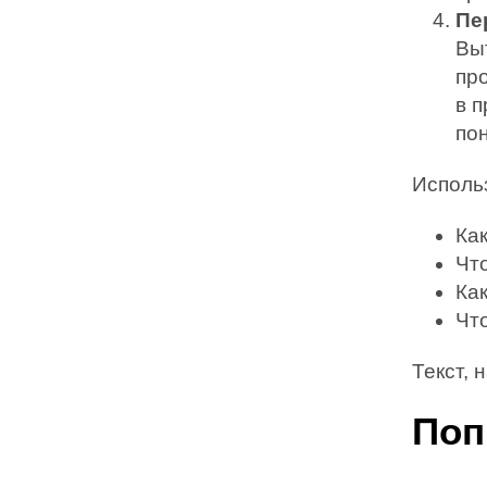
Пе
Вы
пр
в 
пон
Исполь
Как
Чт
Ка
Что
Текст, 
Поп