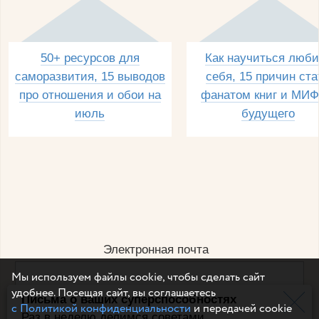
50+ ресурсов для
Как научиться люби
саморазвития, 15 выводов
себя, 15 причин ста
про отношения и обои на
фанатом книг и МИФ
июль
будущего
Электронная почта
Мы используем файлы cookie, чтобы сделать сайт
удобнее. Посещая сайт, вы соглашаетесь
Письма о ваших суперспособностях
Например, dulsineya@gmail.com
с Политикой конфиденциальности
и передачей cookie
Без спама и смс
Раз в неделю делимся советами,