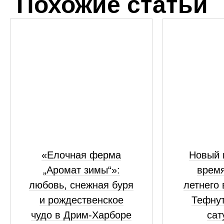
Похожие статьи
«Елочная ферма
Новый 
„Аромат зимы“»:
время
любовь, снежная буря
летнего
и рождественское
Тефнут
чудо в Дрим-Харборе
сат