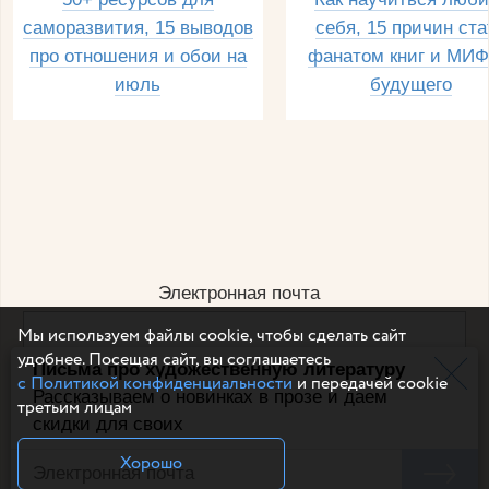
саморазвития, 15 выводов
себя, 15 причин ста
про отношения и обои на
фанатом книг и МИФ
июль
будущего
Электронная почта
Мы используем файлы cookie, чтобы сделать сайт
удобнее. Посещая сайт, вы соглашаетесь
Письма про художественную литературу
Например, dulsineya@gmail.com
с Политикой конфиденциальности
и передачей cookie
Без спама и смс
Рассказываем о новинках в прозе и даем
третьим лицам
скидки для своих
Подписаться
Хорошо