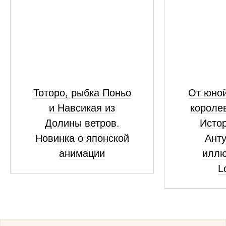
Тоторо, рыбка Поньо
От юно
и Навсикая из
короле
Долины ветров.
Исто
Новинка о японской
Анту
анимации
иллю
L