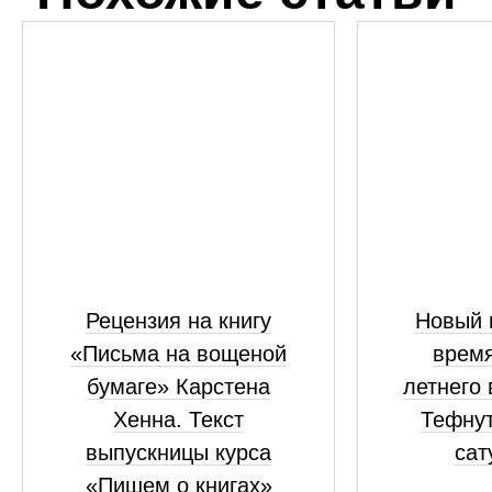
Рецензия на книгу
Новый 
«Письма на вощеной
время
бумаге» Карстена
летнего
Хенна. Текст
Тефнут
выпускницы курса
сат
«Пишем о книгах»