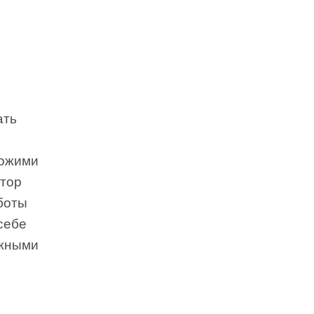
ать
хожими
втор
боты
себе
ажными