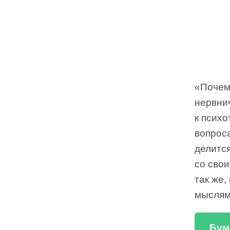
«Почему
нервни
к псих
вопрос
делитс
со сво
так же,
мыслям
Бум