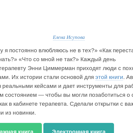
Елена Исупова
 я постоянно влюбляюсь не в тех?» «Как перест
чать?» «Что со мной не так?» Каждый день
отерапевту Энни Циммерман приходят люди с по
ами. Их истории стали основой для
этой книги
. А
я реальными кейсами и дает инструменты для ра
им состоянием — чтобы вы могли позаботиться о 
 как в кабинете терапевта. Сделали открытки с в
и из новинки.
ажная книга
Электронная книга