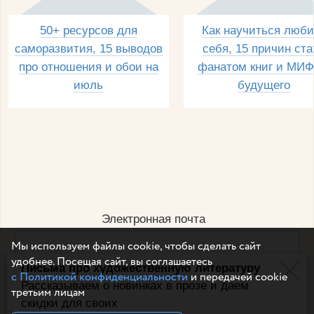
50+ ресурсов для
Как научиться люби
саморазвития, 15 выводов
себя, 15 причин ста
про отношения и обои на
фанатом книг и МИФ
июль
будущего
Электронная почта
Мы используем файлы cookie, чтобы сделать сайт
удобнее. Посещая сайт, вы соглашаетесь
Письма про художественную литературу
Например, dulsineya@gmail.com
с Политикой конфиденциальности
и передачей cookie
Без спама и смс
Рассказываем о новинках в прозе и даем
третьим лицам
скидки для своих
Подписаться